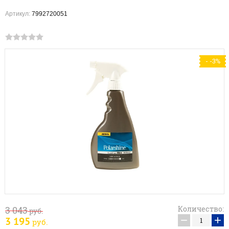
Артикул:
7992720051
- -3%
3 043
Количество:
руб.
−
+
3 195
руб.