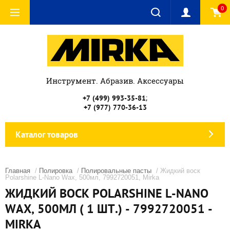
0
Инструмент. Абразив. Аксессуары
;
+7 (499) 993-35-81
+7 (977) 770-36-13
Каталог товаров
Главная
/
Полировка
/
Полировальные пасты
/ Жидкий воск
Polarshine L-Nano Wax, 500мл, 7992720051, Mirka
ЖИДКИЙ ВОСК POLARSHINE L-NANO
WAX, 500МЛ ( 1 ШТ.) - 7992720051 -
MIRKA