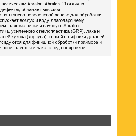
ассическим Abralon. Abralon J3 отлично
 дефекты, обладает высокой
в на тканево-поролоновой основе для обработки
пускает воздух и воду, благодаря чему
нием шлифмашинки и вручную. Abralon
ка, усиленного стеклопластика (GRP), лака и
алей кузова (корпуса), тонкой шлифовки деталей
омендуются для финишной обработки праймера и
нишной шлифовки лака перед полировкой.