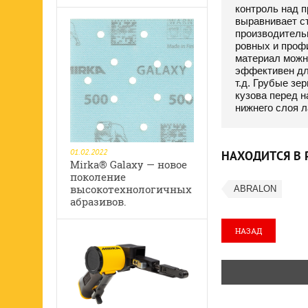
контроль над п
выравнивает с
производитель
ровных и профи
материал можн
эффективен дл
т.д. Грубые зе
кузова перед 
нижнего слоя л
01.02.2022
НАХОДИТСЯ В 
Mirka® Galaxy — новое
поколение
высокотехнологичных
ABRALON
абразивов.
НАЗАД