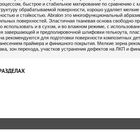
роцессом, быстрое и стабильное матирование по сравнению с кл
труктуру обрабатываемой поверхности, хорошо удаляет мелкие
ностью и стойкостью. Abralon это многофункциональный абрази
льных поверхностей. Эластичная тканевая основа свободно про
о использовать и в сухом, и во влажном режиме, с использова
я завершающей и предполировочной шлифовки гелькоута, пласти
рна рекомендуются для подготовки поверхности композитных дет
нанесением праймера и финишного покрытия. Мелкие зерна рек
ака, зон перехода, участков устранения дефектов на ЛКП и фи
РАЗДЕЛАХ