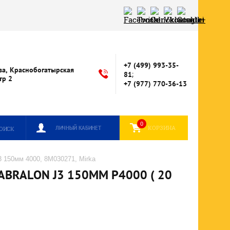
+7 (499) 993-35-
ва, Краснобогатырская
;
81
стр 2
+7 (977) 770-36-13
0
КОРЗИНА
ЛИЧНЫЙ КАБИНЕТ
ОИСК
 150мм 4000, 8M030271, Mirka
RALON J3 150ММ P4000 ( 20