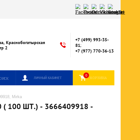
+7 (499) 993-35-
ва, Краснобогатырская
;
81
стр 2
+7 (977) 770-36-13
0
КОРЗИНА
ЛИЧНЫЙ КАБИНЕТ
ОИСК
9918, Mirka
 100 ШТ.) - 3666409918 -