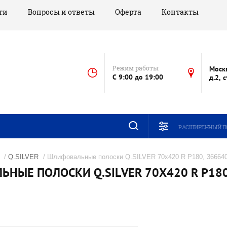
ти
Вопросы и ответы
Оферта
Контакты
Режим работы:
Моск
C 9:00 до 19:00
д.2, 
РАСШИРЕННЫЙ П
/
Q.SILVER
/ Шлифовальные полоски Q.SILVER 70x420 R P180, 366640
НЫЕ ПОЛОСКИ Q.SILVER 70X420 R P180 (