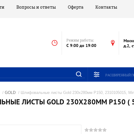
ти
Вопросы и ответы
Оферта
Контакты
Режим работы:
Моск
C 9:00 до 19:00
д.2, 
РАСШИРЕННЫЙ П
/
GOLD
/ Шлифовальные листы Gold 230x280мм Р150, 2310105015, Mir
НЫЕ ЛИСТЫ GOLD 230X280ММ Р150 ( 50