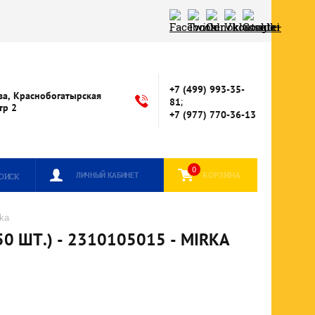
+7 (499) 993-35-
ва, Краснобогатырская
;
81
стр 2
+7 (977) 770-36-13
0
КОРЗИНА
ЛИЧНЫЙ КАБИНЕТ
ОИСК
ka
 ШТ.) - 2310105015 - MIRKA