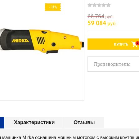
- 11%
66 764
руб.
59 084
руб.
КУПИТЬ
Производитель:
Характеристики
Отзывы
 машинка Mirka оснащена мощным мотором с высоким крутящим