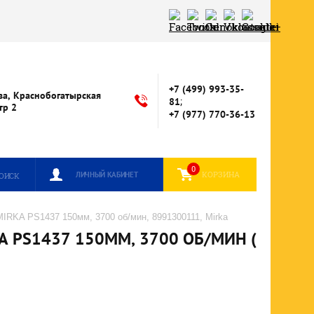
+7 (499) 993-35-
ва, Краснобогатырская
;
81
стр 2
+7 (977) 770-36-13
0
КОРЗИНА
ЛИЧНЫЙ КАБИНЕТ
ОИСК
IRKA PS1437 150мм, 3700 об/мин, 8991300111, Mirka
PS1437 150ММ, 3700 ОБ/МИН (