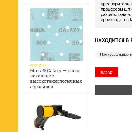
предварительн
процессом шли
разработана д
производства M
НАХОДИТСЯ В 
Полировальные 
01.02.2022
Mirka® Galaxy — новое
НАЗАД
поколение
высокотехнологичных
абразивов.