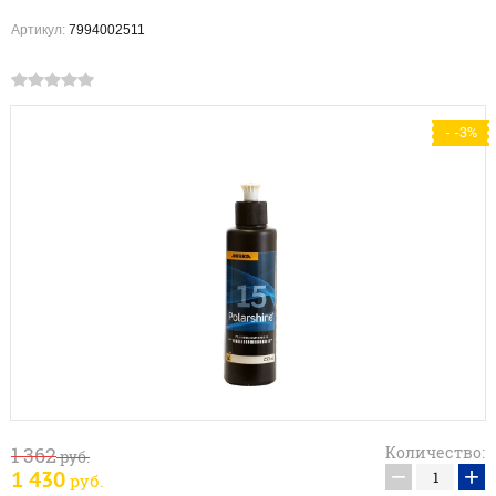
Артикул:
7994002511
- -3%
1 362
Количество:
руб.
−
+
1 430
руб.