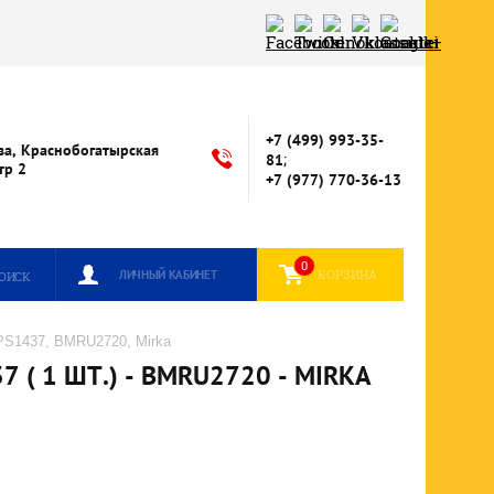
+7 (499) 993-35-
ва, Краснобогатырская
;
81
стр 2
+7 (977) 770-36-13
0
КОРЗИНА
ЛИЧНЫЙ КАБИНЕТ
ОИСК
 PS1437, BMRU2720, Mirka
( 1 ШТ.) - BMRU2720 - MIRKA