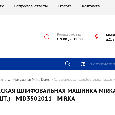
ти
Вопросы и ответы
Оферта
Контакты
Режим работы:
Моск
C 9:00 до 19:00
д.2, 
РАСШИРЕННЫЙ П
нт
/
Шлифмашинки Mirka Deros
/ Электрическая шлифовальная машинк
ЕСКАЯ ШЛИФОВАЛЬНАЯ МАШИНКА MIRKA
 ШТ.) - MID3502011 - MIRKA