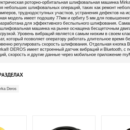
ектрическая роторно-орбитальная шлифовальная машинка Mir
ля небольших шлифовальных операций, таких как ремонт небол
мперов, труднодоступных участков, устранения дефектов на и
нная модель имеет подошву 77мм и орбиту 5 мм для повышенн
азработана для эффективного беспыльного шлифования. Самая
 шлифовальная машинка на рынке оснащена бесщеточным двига
грузкой. Уровень вибраций является самым низким в своем кла
ат, который позволяет оператору работать длительное время бе
овенно регулировать скорость шлифования. Отдельная кнопка 
irka® DEROS имеет встроенный датчик вибраций и Bluetooth, с
ий, скорость и другие данные через мобильное приложение myM
РАЗДЕЛАХ
ka Deros