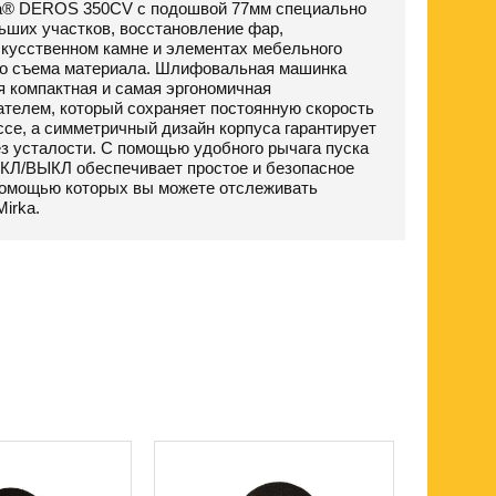
ka® DEROS 350CV с подошвой 77мм специально
ьших участков, восстановление фар,
скусственном камне и элементах мебельного
ого съема материала. Шлифовальная машинка
 компактная и самая эргономичная
телем, который сохраняет постоянную скорость
ссе, а симметричный дизайн корпуса гарантирует
з усталости. С помощью удобного рычага пуска
ВКЛ/ВЫКЛ обеспечивает простое и безопасное
 помощью которых вы можете отслеживать
irka.