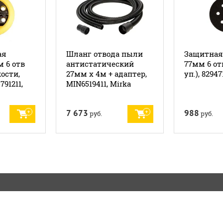
ая
Шланг отвода пыли
Защитная
 6 отв
антистатический
77мм 6 отв
кости,
27мм х 4м + адаптер,
уп.), 82947
791211,
MIN6519411, Mirka
7 673
988
руб.
руб.