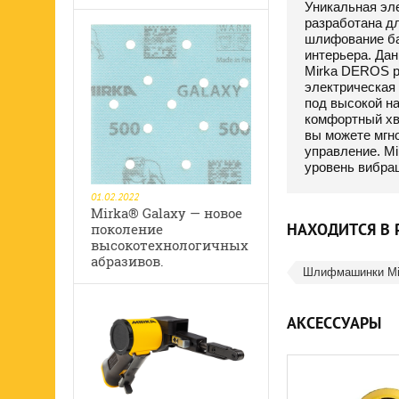
Уникальная эл
разработана д
шлифование ба
интерьера. Да
Mirka DEROS р
электрическая
под высокой на
комфортный хв
вы можете мгн
управление. M
уровень вибрац
01.02.2022
Mirka® Galaxy — новое
НАХОДИТСЯ В 
поколение
высокотехнологичных
абразивов.
Шлифмашинки Mir
АКСЕССУАРЫ