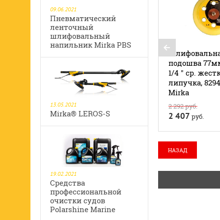
09.06.2021
Пневматический
ленточный
шлифовальный
напильник Mirka PBS
Шлифовальн
подошва 77мм
1/4 " ср. жест
липучка, 8294
Mirka
13.05.2021
2 292
руб.
Mirka® LEROS-S
2 407
руб.
НАЗАД
19.02.2021
Средства
профессиональной
очистки судов
Polarshine Marine